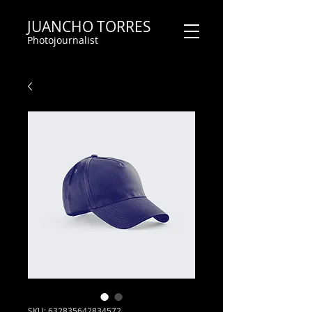
JUANCHO TORRES
Photojournalist
SKU: 632835642834572